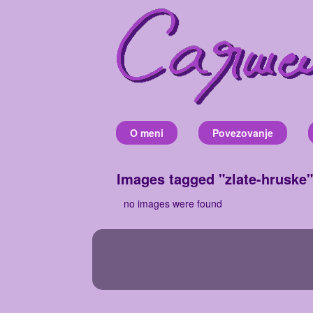
Skip
to
content
O meni
Povezovanje
Images tagged "zlate-hruske"
no images were found