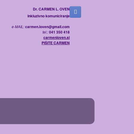
Dr. CARMEN L. OVEN
Inkluzivno komuniciranje
e-MAIL:
carmen.loven@gmail.com
tel.:
041 350 418
carmenloven.si
PIŠITE CARMEN