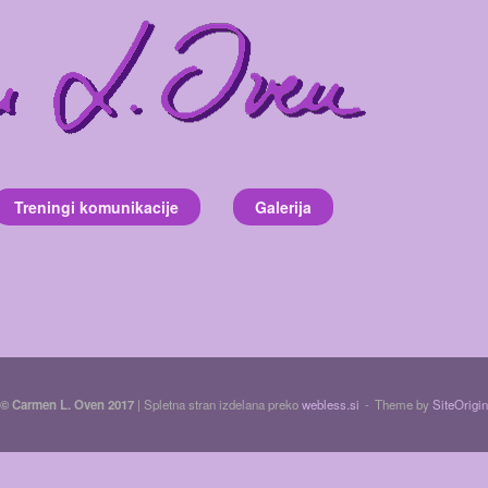
Treningi komunikacije
Galerija
©
Carmen L. Oven
2017
| Spletna stran izdelana preko
webless.si
Theme by
SiteOrigin