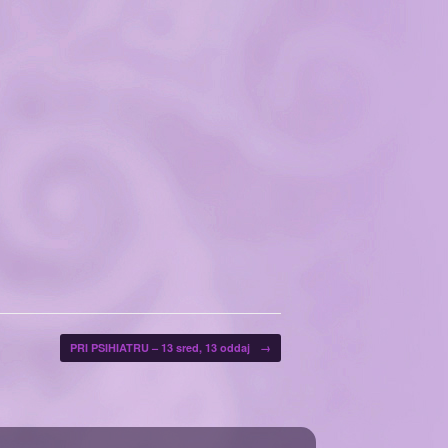
PRI PSIHIATRU – 13 sred, 13 oddaj
→