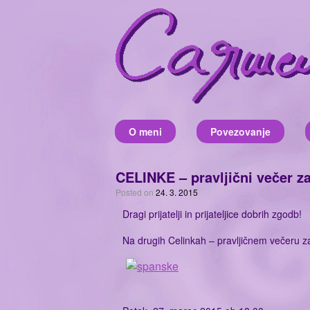
Skip
to
content
O meni
Povezovanje
CELINKE – pravljični večer z
Posted on
24. 3. 2015
Dragi prijatelji in prijateljice dobrih zgodb!
Na drugih Celinkah – pravljičnem večeru za