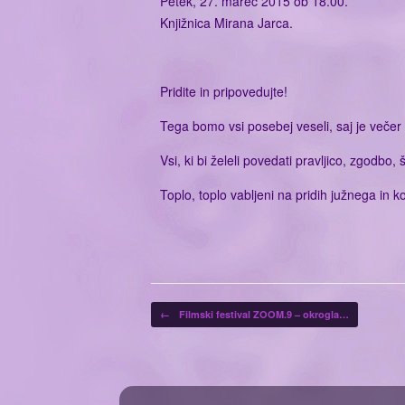
Petek, 27. marec 2015 ob 18.00.
Knjižnica Mirana Jarca.
Pridite in pripovedujte!
Tega bomo vsi posebej veseli, saj je večer
Vsi, ki bi želeli povedati pravljico, zgodbo
Toplo, toplo vabljeni na pridih južnega in 
Post navigation
←
Filmski festival ZOOM.9 – okrogla…