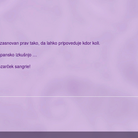
 zasnovan prav tako, da lahko pripoveduje kdor koli.
, špansko izkušnjo …
kozarček sangrie!